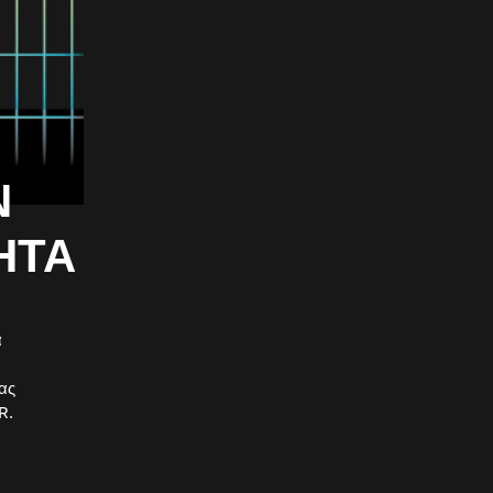
Ν
ΗΤΑ
α
ας
R.