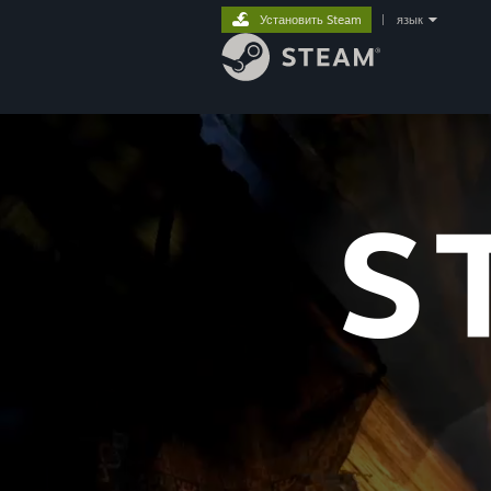
Установить Steam
|
язык