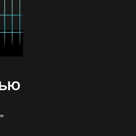
ТЬЮ
не